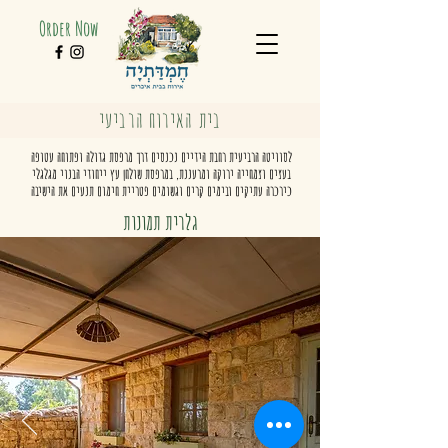
Order Now
בית האירוח הרביעי
לסוויטה הרביעית רחבת הידיים נכנסים דרך מרפסת גדולה ופתוחה עטופה 
בעצים וצמחייה ירוקה ומרעננת, במרפסת שולחן עץ ייחודי הבנוי מגלגלי 
כירכרה עתיקים ובימים קרים וגשומים פטריית חימום תנעים את הישיבה 
באויר הפתוח. היחידה מחולקת לשני חללים ומרוצפת בעץ פרקט מיושן בשימוש 
גלרית תמונות
חוזר. חלל חדר השינה אינטימי ומרווח ומקלחת מוארת ובה אמבטיה גדולה 
הבנויה מלט לבן ומעוטרת עיטורי אבן מקומית מקנים לה מראה עדין וייחודי . 
פינת אוכל, מטבח מאובזר עם מקרר, כירה חשמלית, תנור, מכונת קפה, כלי 
בישול ואוכל. קמין העצים משמש לחימום בימי החורף הקרים וניתן אף לחמם 
ולבשל עליו. ספה גדולה נפתחת למיטה זוגית מאפשרת לינה לאורחים נוספים.